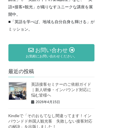
語×接客×観光」が織りなすユニークな講座を展
開中。
■「英語を学べば、地域も自分自身も輝ける」が
ミッション。
お問い合わせ
お気軽にお問い合わせください。
最近の投稿
英語接客セミナーのご依頼ガイド
｜新人研修・インバウンド対応に
悩む皆様へ
2026年4月15日
Kindleで「そのおもてなし間違ってます！イン
バウンドド外国人観光客 失敗しない接客対応
の秘訣」を出版しました！