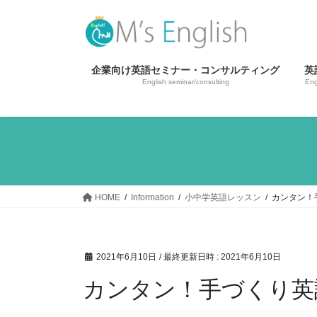
コ
ナ
ン
ビ
テ
ゲ
ン
ー
企業向け英語セミナー・コンサルティング
英
ツ
シ
English seminar/consulting
Eng
へ
ョ
ス
ン
キ
に
ッ
移
プ
動
HOME
Information
小中学英語レッスン
カンタン！
2021年6月10日
/ 最終更新日時 :
2021年6月10日
カンタン！手づくり英