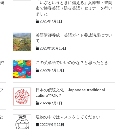
人研
「いざというときに備える」兵庫県・豊岡
市で接客英語（防災英語）セミナーを行い
ました
2025年7月1日
英語講師養成・英語ガイド養成講座につい
て
2023年10月15日
無料
この英単語でいいのかな？と思ったとき
2022年7月10日
ドフ
日本の伝統文化 Japanese traditional
cultureでOK？
2022年7月1日
と
建物の中ではマスクをしてください
2022年6月11日