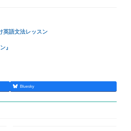
け英語文法レッスン
ーン』
Bluesky