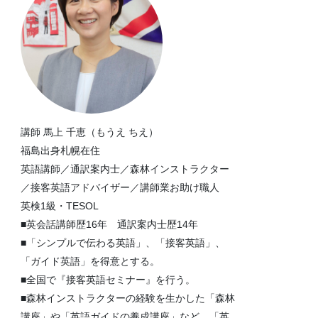
講師 馬上 千恵（もうえ ちえ）
福島出身札幌在住
英語講師／通訳案内士／森林インストラクター
／接客英語アドバイザー／講師業お助け職人
英検1級・TESOL
■英会話講師歴16年 通訳案内士歴14年
■「シンプルで伝わる英語」、「接客英語」、
「ガイド英語」を得意とする。
■全国で『接客英語セミナー』を行う。
■森林インストラクターの経験を生かした「森林
講座」や「英語ガイドの養成講座」など、「英