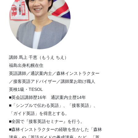
講師 馬上 千恵（もうえ ちえ）
福島出身札幌在住
英語講師／通訳案内士／森林インストラクター
／接客英語アドバイザー／講師業お助け職人
英検1級・TESOL
■英会話講師歴16年 通訳案内士歴14年
■「シンプルで伝わる英語」、「接客英語」、
「ガイド英語」を得意とする。
■全国で『接客英語セミナー』を行う。
■森林インストラクターの経験を生かした「森林
講座」や「英語ガイドの養成講座」など、「英