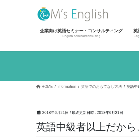
コ
ナ
ン
ビ
テ
ゲ
ン
ー
企業向け英語セミナー・コンサルティング
英
ツ
シ
English seminar/consulting
Eng
へ
ョ
ス
ン
キ
に
ッ
移
プ
動
HOME
Information
英語でのおもてなし方法
英語中
2018年6月21日
/ 最終更新日時 :
2018年6月21日
英語中級者以上だから