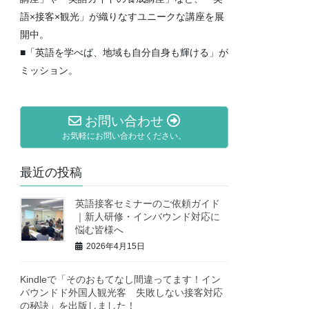
語×接客×観光」が織りなすユニークな講座を展
開中。
■「英語を学べば、地域も自分自身も輝ける」が
ミッション。
お問い合わせ
お気軽にお問い合わせください。
最近の投稿
英語接客セミナーのご依頼ガイド
｜新人研修・インバウンド対応に
悩む皆様へ
2026年4月15日
Kindleで「そのおもてなし間違ってます！イン
バウンドド外国人観光客 失敗しない接客対応
の秘訣」を出版しました！