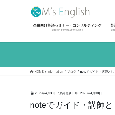
コ
ナ
ン
ビ
テ
ゲ
ン
ー
企業向け英語セミナー・コンサルティング
英
ツ
シ
English seminar/consulting
Eng
へ
ョ
ス
ン
キ
に
ッ
移
プ
動
HOME
Information
ブログ
noteでガイド・講師と
2025年4月30日
/ 最終更新日時 :
2025年4月30日
noteでガイド・講師