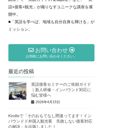
語×接客×観光」が織りなすユニークな講座を展
開中。
■「英語を学べば、地域も自分自身も輝ける」が
ミッション。
お問い合わせ
お気軽にお問い合わせください。
最近の投稿
英語接客セミナーのご依頼ガイド
｜新人研修・インバウンド対応に
悩む皆様へ
2026年4月15日
Kindleで「そのおもてなし間違ってます！イン
バウンドド外国人観光客 失敗しない接客対応
の秘訣」を出版しました！