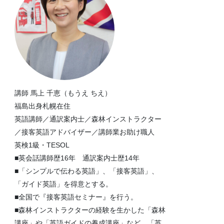
講師 馬上 千恵（もうえ ちえ）
福島出身札幌在住
英語講師／通訳案内士／森林インストラクター
／接客英語アドバイザー／講師業お助け職人
英検1級・TESOL
■英会話講師歴16年 通訳案内士歴14年
■「シンプルで伝わる英語」、「接客英語」、
「ガイド英語」を得意とする。
■全国で『接客英語セミナー』を行う。
■森林インストラクターの経験を生かした「森林
講座」や「英語ガイドの養成講座」など、「英