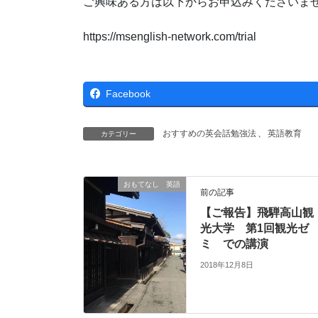
ご興味ある方は以下からお申込みくださいま
https://msenglish-network.com/trial
Facebook
おすすめの英会話勉強法
、
英語教育
カテゴリー
おもてなし 英語
前の記事
【ご報告】飛騨高山観
光大学 第1回観光ゼ
ミ での講演
2018年12月8日