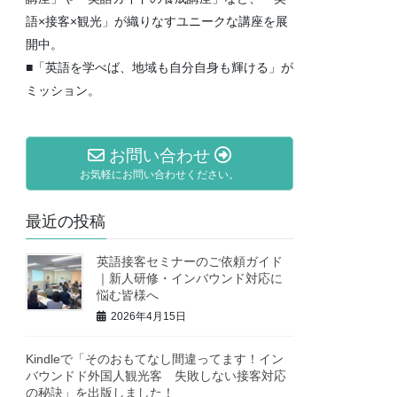
語×接客×観光」が織りなすユニークな講座を展
開中。
■「英語を学べば、地域も自分自身も輝ける」が
ミッション。
お問い合わせ
お気軽にお問い合わせください。
最近の投稿
英語接客セミナーのご依頼ガイド
｜新人研修・インバウンド対応に
悩む皆様へ
2026年4月15日
Kindleで「そのおもてなし間違ってます！イン
バウンドド外国人観光客 失敗しない接客対応
の秘訣」を出版しました！