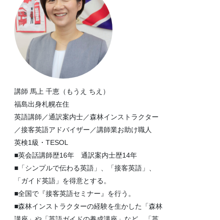
講師 馬上 千恵（もうえ ちえ）
福島出身札幌在住
英語講師／通訳案内士／森林インストラクター
／接客英語アドバイザー／講師業お助け職人
英検1級・TESOL
■英会話講師歴16年 通訳案内士歴14年
■「シンプルで伝わる英語」、「接客英語」、
「ガイド英語」を得意とする。
■全国で『接客英語セミナー』を行う。
■森林インストラクターの経験を生かした「森林
講座」や「英語ガイドの養成講座」など、「英