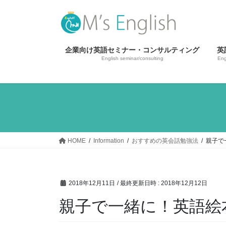
コ
ナ
ン
ビ
テ
ゲ
ン
ー
企業向け英語セミナー・コンサルティング
英
ツ
シ
English seminar/consulting
Eng
へ
ョ
ス
ン
キ
に
ッ
移
プ
動
HOME
Information
おすすめの英会話勉強法
親子で
2018年12月11日
/ 最終更新日時 :
2018年12月12日
親子で一緒に！英語絵